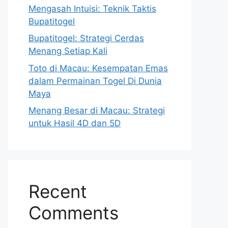
Mengasah Intuisi: Teknik Taktis
Bupatitogel
Bupatitogel: Strategi Cerdas
Menang Setiap Kali
Toto di Macau: Kesempatan Emas
dalam Permainan Togel Di Dunia
Maya
Menang Besar di Macau: Strategi
untuk Hasil 4D dan 5D
Recent
Comments