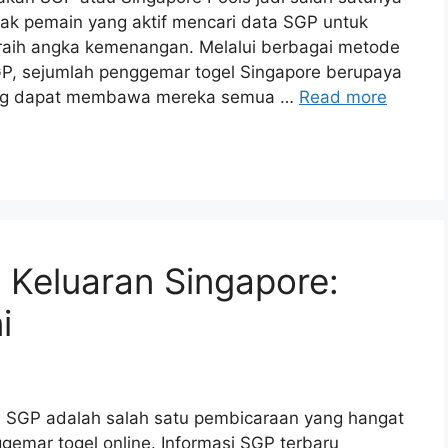
ak pemain yang aktif mencari data SGP untuk
aih angka kemenangan. Melalui berbagai metode
SGP, sejumlah penggemar togel Singapore berupaya
ng dapat membawa mereka semua …
Read more
 Keluaran Singapore:
i
i SGP adalah salah satu pembicaraan yang hangat
gemar togel online. Informasi SGP terbaru