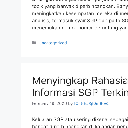
topik yang banyak diperbincangkan. Bany
meningkatkan kesempatan mereka di mer
analisis, termasuk syair SGP dan paito 
menemukan nomor-nomor beruntung ya
Categories
Uncategorized
Menyingkap Rahasia
Informasi SGP Terkin
February 19, 2026
by
fOT8EJXjf0m8ov5
Keluaran SGP atau sering dikenal sebaga
hangat diperbincangkan di kalangan peng