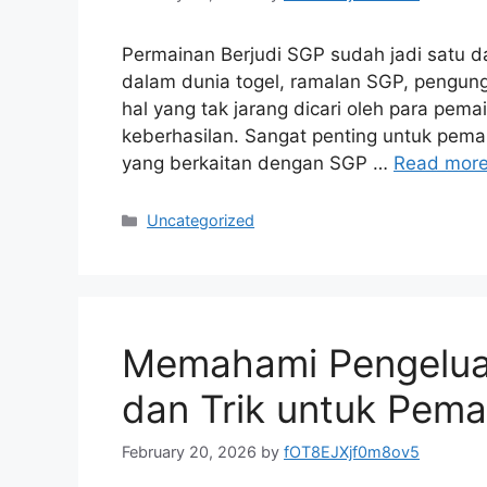
Permainan Berjudi SGP sudah jadi satu dar
dalam dunia togel, ramalan SGP, pengu
hal yang tak jarang dicari oleh para p
keberhasilan. Sangat penting untuk pem
yang berkaitan dengan SGP …
Read mor
Categories
Uncategorized
Memahami Pengeluar
dan Trik untuk Pema
February 20, 2026
by
fOT8EJXjf0m8ov5