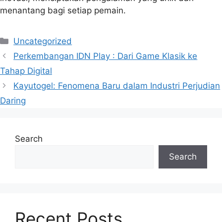
menantang bagi setiap pemain.
Categories
Uncategorized
Perkembangan IDN Play : Dari Game Klasik ke
Tahap Digital
Kayutogel: Fenomena Baru dalam Industri Perjudian
Daring
Search
Search
Recent Posts