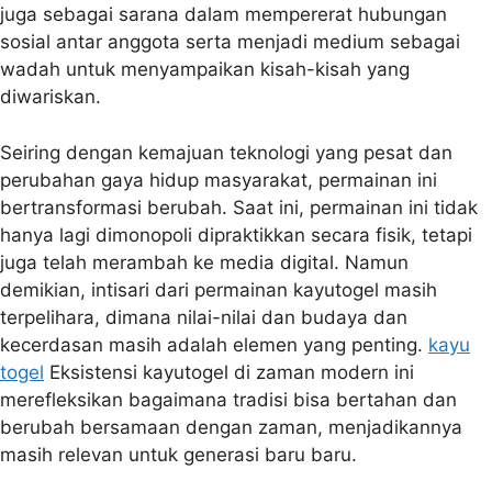
juga sebagai sarana dalam mempererat hubungan
sosial antar anggota serta menjadi medium sebagai
wadah untuk menyampaikan kisah-kisah yang
diwariskan.
Seiring dengan kemajuan teknologi yang pesat dan
perubahan gaya hidup masyarakat, permainan ini
bertransformasi berubah. Saat ini, permainan ini tidak
hanya lagi dimonopoli dipraktikkan secara fisik, tetapi
juga telah merambah ke media digital. Namun
demikian, intisari dari permainan kayutogel masih
terpelihara, dimana nilai-nilai dan budaya dan
kecerdasan masih adalah elemen yang penting.
kayu
togel
Eksistensi kayutogel di zaman modern ini
merefleksikan bagaimana tradisi bisa bertahan dan
berubah bersamaan dengan zaman, menjadikannya
masih relevan untuk generasi baru baru.