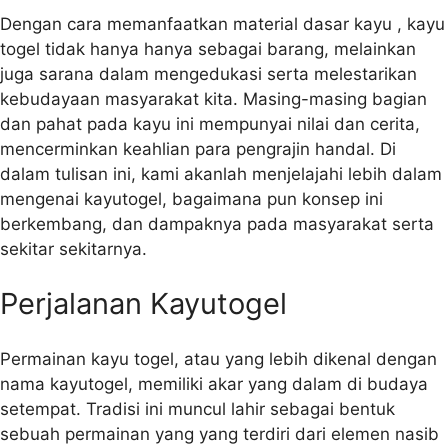
Dengan cara memanfaatkan material dasar kayu , kayu
togel tidak hanya hanya sebagai barang, melainkan
juga sarana dalam mengedukasi serta melestarikan
kebudayaan masyarakat kita. Masing-masing bagian
dan pahat pada kayu ini mempunyai nilai dan cerita,
mencerminkan keahlian para pengrajin handal. Di
dalam tulisan ini, kami akanlah menjelajahi lebih dalam
mengenai kayutogel, bagaimana pun konsep ini
berkembang, dan dampaknya pada masyarakat serta
sekitar sekitarnya.
Perjalanan Kayutogel
Permainan kayu togel, atau yang lebih dikenal dengan
nama kayutogel, memiliki akar yang dalam di budaya
setempat. Tradisi ini muncul lahir sebagai bentuk
sebuah permainan yang yang terdiri dari elemen nasib