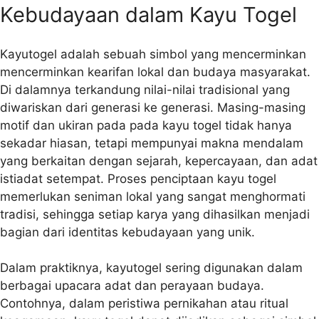
Kebudayaan dalam Kayu Togel
Kayutogel adalah sebuah simbol yang mencerminkan
mencerminkan kearifan lokal dan budaya masyarakat.
Di dalamnya terkandung nilai-nilai tradisional yang
diwariskan dari generasi ke generasi. Masing-masing
motif dan ukiran pada pada kayu togel tidak hanya
sekadar hiasan, tetapi mempunyai makna mendalam
yang berkaitan dengan sejarah, kepercayaan, dan adat
istiadat setempat. Proses penciptaan kayu togel
memerlukan seniman lokal yang sangat menghormati
tradisi, sehingga setiap karya yang dihasilkan menjadi
bagian dari identitas kebudayaan yang unik.
Dalam praktiknya, kayutogel sering digunakan dalam
berbagai upacara adat dan perayaan budaya.
Contohnya, dalam peristiwa pernikahan atau ritual