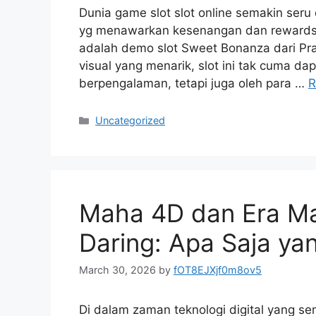
Dunia game slot slot online semakin se
yg menawarkan kesenangan dan rewards 
adalah demo slot Sweet Bonanza dari Pr
visual yang menarik, slot ini tak cuma da
berpengalaman, tetapi juga oleh para …
R
Categories
Uncategorized
Maha 4D dan Era M
Daring: Apa Saja ya
March 30, 2026
by
fOT8EJXjf0m8ov5
Di dalam zaman teknologi digital yang se