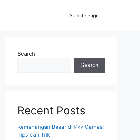
Sample Page
Search
Search
Recent Posts
Kemenangan Besar di Pkv Games:
Tips dan Trik