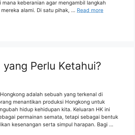
di mana keberanian agar mengambil langkah
ereka alami. Di satu pihak, …
Read more
a yang Perlu Ketahui?
l Hongkong adalah sebuah yang terkenal di
 orang menantikan produksi Hongkong untuk
gubah hidup kehidupan kita. Keluaran HK ini
ebagai permainan semata, tetapi sebagai bentuk
kan kesenangan serta simpul harapan. Bagi …