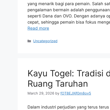
yang menarik bagi para pemain. Salah s
pengalaman bermain adalah penggunaan 
seperti Dana dan OVO. Dengan adanya ops
cepat, sehingga pemain bisa fokus meng
Read more
Categories
Uncategorized
Kayu Togel: Tradisi 
Ruang Taruhan
March 29, 2026
by
fOT8EJXjf0m8ov5
Dalam industri perjudian yang terus teru