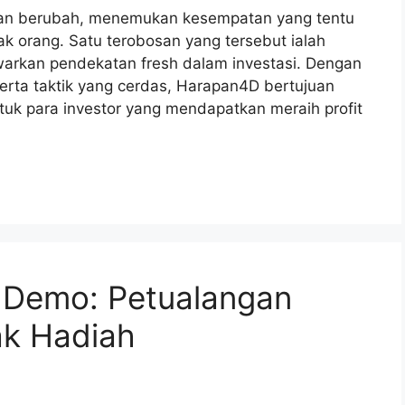
kian berubah, menemukan kesempatan yang tentu
ak orang. Satu terobosan yang tersebut ialah
arkan pendekatan fresh dalam investasi. Dengan
rta taktik yang cerdas, Harapan4D bertujuan
k para investor yang mendapatkan meraih profit
 Demo: Petualangan
ak Hadiah