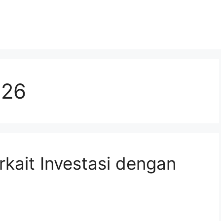
026
kait Investasi dengan