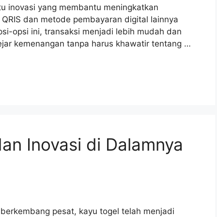
atu inovasi yang membantu meningkatkan
QRIS dan metode pembayaran digital lainnya
i-opsi ini, transaksi menjadi lebih mudah dan
ejar kemenangan tanpa harus khawatir tentang …
dan Inovasi di Dalamnya
s berkembang pesat, kayu togel telah menjadi