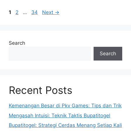
Page
Page
Page
1
2
…
34
Next
→
Search
Search
Recent Posts
Kemenangan Besar di Pkv Games: Tips dan Trik
Mengasah Intuisi: Teknik Taktis Bupatitogel
Bupatitogel: Strategi Cerdas Menang Setiap Kali