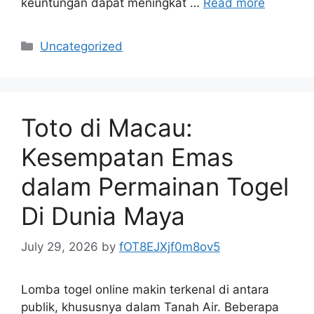
keuntungan dapat meningkat …
Read more
Categories
Uncategorized
Toto di Macau:
Kesempatan Emas
dalam Permainan Togel
Di Dunia Maya
July 29, 2026
by
fOT8EJXjf0m8ov5
Lomba togel online makin terkenal di antara
publik, khususnya dalam Tanah Air. Beberapa