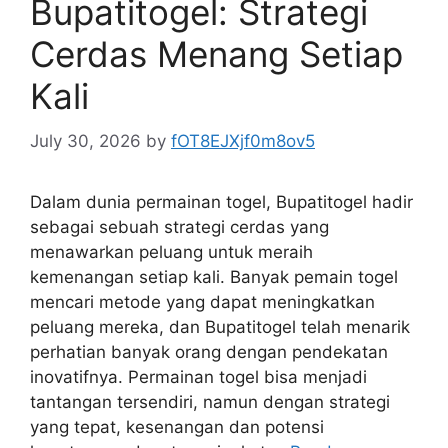
Bupatitogel: Strategi
Cerdas Menang Setiap
Kali
July 30, 2026
by
fOT8EJXjf0m8ov5
Dalam dunia permainan togel, Bupatitogel hadir
sebagai sebuah strategi cerdas yang
menawarkan peluang untuk meraih
kemenangan setiap kali. Banyak pemain togel
mencari metode yang dapat meningkatkan
peluang mereka, dan Bupatitogel telah menarik
perhatian banyak orang dengan pendekatan
inovatifnya. Permainan togel bisa menjadi
tantangan tersendiri, namun dengan strategi
yang tepat, kesenangan dan potensi