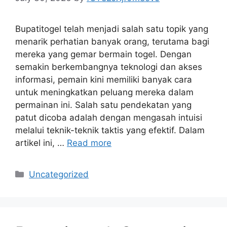
Bupatitogel telah menjadi salah satu topik yang
menarik perhatian banyak orang, terutama bagi
mereka yang gemar bermain togel. Dengan
semakin berkembangnya teknologi dan akses
informasi, pemain kini memiliki banyak cara
untuk meningkatkan peluang mereka dalam
permainan ini. Salah satu pendekatan yang
patut dicoba adalah dengan mengasah intuisi
melalui teknik-teknik taktis yang efektif. Dalam
artikel ini, …
Read more
Categories
Uncategorized