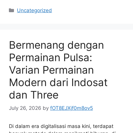
Categories
Uncategorized
Bermenang dengan
Permainan Pulsa:
Varian Permainan
Modern dari Indosat
dan Three
July 26, 2026
by
fOT8EJXjf0m8ov5
Di dalam era digitalisasi masa kini, terdapat